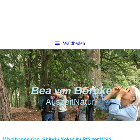
Waldbaden
Bea
von
Borcke
AuszeitNatur
Waldbaden
(jap. Shinrin Yoku) im Pfälzer Wald,