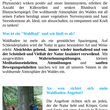
Phytonzide) wirken positiv auf unser Immunsystem, erhöhen die
Anzahl der Killerzellen und senken Blutdruck und
Blutzuckerspiegel. Die wohltuende Atmosphäre des Waldes mit all
seinen Farben beruhigt unser vegetatives Nervensystem und baut
Stresshormone ab. Ideal, um abzuschalten, zu entspannen und Kraft
zu tanken!
Was ist ein "Waldbad
" und wie läuft es ab?
Waldbaden ist mehr als ein gemütlicher Spaziergang. Auf
Schlenderpfaden wird die Natur in ganz besonderer Art und Weise
erlebt:
Absichtslos gehend,
immer wieder innehaltend und von
der Schönheit und Vielfalt der Natur fasziniert verweilend
.
Mit
ausgewählten
Wahrnehmungsübungen
, kleinen
Meditationseinheiten
,
Atemübungen
und
sanften
Bewegungseinheiten
tauchen wir mit all unseren Sinnen in die
wohltuende Atmosphäre des Waldes ein.
An wen richtet sich mein
Waldbaden-Angebot?
Die Angebote richten sich an jeden,
der die Natur liebt und Körper, Geist
und Seele mit einer Auszeit in Balance