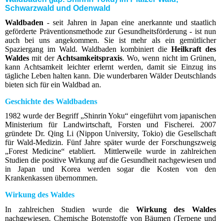
Schwarzwald und Odenwald
Waldbaden
- seit Jahren in Japan eine anerkannte und staatlich
geförderte Präventionsmethode zur Gesundheitsförderung - ist nun
auch bei uns angekommen.
Sie ist mehr als ein gemütlicher
Spaziergang im Wald. Waldbaden kombiniert die
Heilkraft des
Waldes
mit der
Achtsamkeitspraxis
. Wo, wenn nicht im Grünen,
kann Achtsamkeit leichter erlernt werden, damit sie Einzug ins
tägliche Leben halten kann. Die wunderbaren Wälder Deutschlands
bieten sich für ein Waldbad an.
Geschichte des Waldbadens
1982 wurde der Begriff „Shinrin Yoku“ eingeführt vom japanischen
Ministerium für Landwirtschaft, Forsten und Fischerei. 2007
gründete Dr. Qing Li (Nippon University, Tokio) die Gesellschaft
für Wald-Medizin. Fünf Jahre später wurde der Forschungszweig
„Forest Medicine“ etabliert. Mittlerweile wurde in zahlreichen
Studien die positive Wirkung auf die Gesundheit nachgewiesen und
in Japan und Korea werden sogar die Kosten von den
Krankenkassen übernommen.
Wirkung des Waldes
In zahlreichen Studien wurde die
Wirkung des Waldes
nachgewiesen. Chemische Botenstoffe von Bäumen (Terpene und